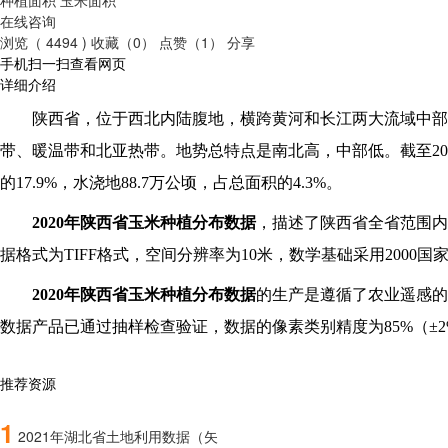
在线咨询
浏览（ 4494 )
收藏（0）
点赞（1）
分享
手机扫一扫查看网页
详细介绍
陕西省，位于西北内陆腹地，横跨黄河和长江两大流域中部
带、暖温带和北亚热带。地势总特点是南北高，中部低。截至2007
的17.9%，水浇地88.7万公顷，占总面积的4.3%。
2020
年陕西省玉米种植分布数据
，描述了陕西省全省范围内
据格式为TIFF格式，空间分辨率为10米，数学基础采用2000国家大地
2020
年陕西省玉米种植分布数据
的生产是遵循了农业遥感的
数据产品已通过抽样检查验证，数据的像素类别精度为85%（±2
推荐资源
1
2021年湖北省土地利用数据（矢