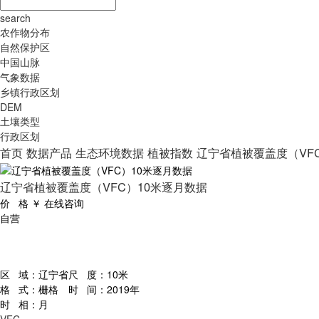
search
农作物分布
自然保护区
中国山脉
气象数据
乡镇行政区划
DEM
土壤类型
行政区划
首页
数据产品
生态环境数据
植被指数
辽宁省植被覆盖度（VF
辽宁省植被覆盖度（VFC）10米逐月数据
价 格
￥
在线咨询
自营
区 域：
辽宁省
尺 度：
10米
格 式：
栅格
时 间：
2019年
时 相：
月
VFC