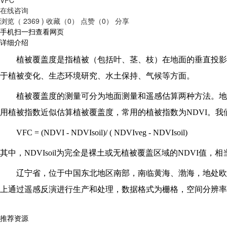
在线咨询
浏览（ 2369 )
收藏（0）
点赞（0）
分享
手机扫一扫查看网页
详细介绍
植被覆盖度是指植被（包括叶、茎、枝）在地面的垂直投影
于植被变化、生态环境研究、水土保持、气候等方面。
植被覆盖度的测量可分为地面测量和遥感估算两种方法。地
用植被指数近似估算植被覆盖度，常用的植被指数为NDVI。
VFC = (NDVI - NDVIsoil)/ ( NDVIveg - NDVIsoil)
其中，NDVIsoil为完全是裸土或无植被覆盖区域的NDVI值，相当
辽宁省，位于中国东北地区南部，南临黄海、渤海，地处欧
上通过遥感反演进行生产和处理，数据格式为栅格，空间分辨率为1
推荐资源