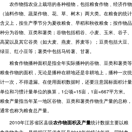
农作物指农业上栽培的各种植物，包括粮食作物﹑经济作物
（油料作物、蔬菜作物、花、草、树木）两大类。在粮食的统计
含义上，按生产季节分为夏收粮食、早稻和秋收粮食；按作物品
种分为谷物、豆类和薯类；谷物包括稻谷、小麦、玉米、谷子、
高粱以及其它谷类（如大麦、燕麦、荞麦等）；豆类包括大豆、
绿豆、红小豆等；薯类中包括马铃薯、甘薯。
粮食作物播种面积是指全年实际播种的谷物、豆类和薯类等
粮食作物的面积，无论是播种在耕地还是非耕地上，播种一次统
计一次，不得遗漏。在使用面积数据时，还要注意国标面积计量
1
=15
1
≈667
单位和习惯计量单位的换算，
公顷
亩，
亩
平方米。
粮食产量指当年某一地区谷物、豆类和薯类作物生产量的总称，
通常也称为粮食总产量。
2010
年江苏省区县级
农作物面积及产量
统计
数据主要以粮