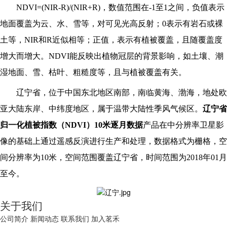
NDVI=(NIR-R)/(NIR+R)
，数值范围在-1至1之间，负值表示
地面覆盖为云、水、雪等，对可见光高反射；0表示有岩石或裸
土等，NIR和R近似相等；正值，表示有植被覆盖，且随覆盖度
增大而增大。NDVI能反映出植物冠层的背景影响，如土壤、潮
湿地面、雪、枯叶、粗糙度等，且与植被覆盖有关。
辽宁省，位于中国东北地区南部，南临黄海、渤海，地处欧
亚大陆东岸、中纬度地区，属于温带大陆性季风气候区。
辽宁省
归一化植被指数（NDVI）10米逐月数据
产品在中分辨率卫星影
像的基础上通过遥感反演进行生产和处理，数据格式为栅格，空
间分辨率为10米，空间范围覆盖辽宁省，时间范围为2018年01月
至今。
关于我们
公司简介
新闻动态
联系我们
加入茗禾