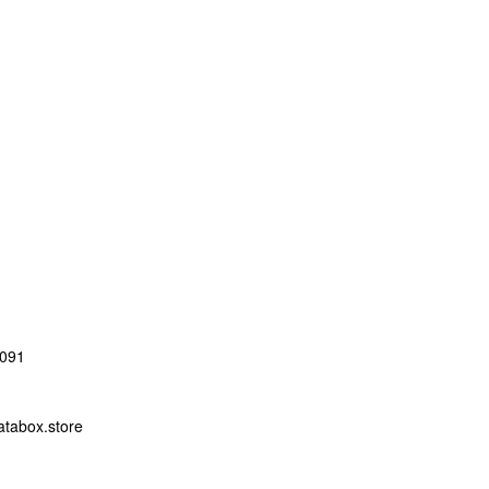
091
abox.store