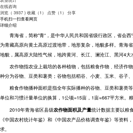
在线咨询
浏览（ 3937 )
收藏（1）
点赞（1）
分享
手机扫一扫查看网页
详细介绍
”
青海省，简称“
青
，是
中华人民共和国
省级行政区，省会
西
为青藏高原向黄土高原过渡地带，地形复杂，地貌多样。青海省
4
地貌，属高原大陆性气候，地跨
黄河
、
长江
、
澜沧江
、
黑河
大
农作物指农业上栽培的各种植物，包括粮食作物﹑经济作物
种分为谷物、豆类和薯类；谷物包括稻谷、小麦、玉米、谷子、
粮食作物播种面积是指全年实际播种的谷物、豆类和薯类等
1
=15
1
≈667
单位和习惯计量单位的换算，
公顷
亩，
亩
平方米。
2010
年青海省区县级
农作物面积及产量
统计
数据主要以粮
《中国农村统计年鉴》和《中国农产品价格调查年鉴》等资料，
求。