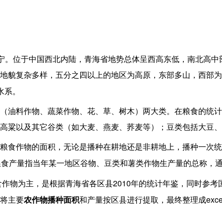
宁
。位于中国西北内陆，青海省地势总体呈西高东低，南北高中
地貌复杂多样，五分之四以上的地区为高原，东部多山，西部为
水系。
（油料作物、蔬菜作物、花、草、树木）两大类。在粮食的统计
高粱以及其它谷类（如大麦、燕麦、荞麦等）；豆类包括大豆、
粮食作物的面积，无论是播种在耕地还是非耕地上，播种一次统
粮食产量指当年某一地区谷物、豆类和薯类作物生产量的总称，
2010
食作物为主，是根据青海省各区县
年的统计年鉴，同时参考
exce
将主要
农作物播种面积
和产量按区县进行提取，最终整理成