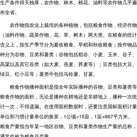
生产条件得天独厚，农作物、林木、棉花、油料等农作物几乎遍
布全省。
农作物指农业上栽培的各种植物，包括粮食作物﹑经济作物
（油料作物、蔬菜作物、花、草、树木）两大类。在粮食的统计
含义上，按生产季节分为夏收粮食、早稻和秋收粮食；按作物品
种分为谷物、豆类和薯类；谷物包括稻谷、小麦、玉米、谷子、
高粱以及其它谷类（如大麦、燕麦、荞麦等）；豆类包括大豆、
绿豆、红小豆等；薯类中包括马铃薯、甘薯。
粮食作物播种面积是指全年实际播种的谷物、豆类和薯类等
粮食作物的面积，无论是播种在耕地还是非耕地上，播种一次统
计一次，不得遗漏。在使用面积数据时，还要注意国标面积计量
1
=15
1
≈667
单位和习惯计量单位的换算，
公顷
亩，
亩
平方米
。
粮食产量指当年某一地区谷物、豆类和薯类作物生产量的总称，
通常也称为粮食总产量
。