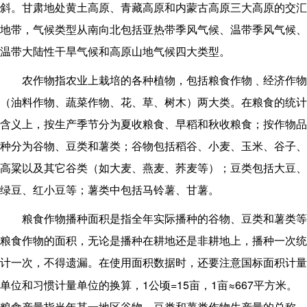
斜。甘肃地处黄土高原、青藏高原和内蒙古高原三大高原的交汇
地带，气候类型从南向北包括亚热带季风气候、温带季风气候、
温带大陆性干旱气候和高原山地气候四大类型。
农作物指农业上栽培的各种植物，包括粮食作物﹑经济作物
（油料作物、蔬菜作物、花、草、树木）两大类。在粮食的统计
含义上，按生产季节分为夏收粮食、早稻和秋收粮食；按作物品
种分为谷物、豆类和薯类；谷物包括稻谷、小麦、玉米、谷子、
高粱以及其它谷类（如大麦、燕麦、荞麦等）；豆类包括大豆、
绿豆、红小豆等；薯类中包括马铃薯、甘薯。
粮食作物播种面积是指全年实际播种的谷物、豆类和薯类等
粮食作物的面积，无论是播种在耕地还是非耕地上，播种一次统
计一次，不得遗漏。在使用面积数据时，还要注意国标面积计量
1
=15
1
≈667
单位和习惯计量单位的换算，
公顷
亩，
亩
平方米
。