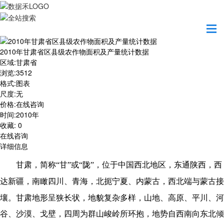
首页
数据产品
2010年甘肃省区县级农作物面积及产量统计数据
2010年甘肃省区县级农作物面积及产量统计数据
区域
:
甘肃省
浏览
:
3512
格式
:
图表
尺度
:
无
价格
:
在线咨询
时间
:
2010年
收藏
:
0
在线咨询
详细信息
甘肃，简称
“甘”或“陇”，
位于中国西北地区，东通陕西，西
达新疆，南瞰四川、青海，北扼宁夏、内蒙古，西北端与蒙古接
壤。
甘肃地形呈狭长状，地貌复杂多样，山地、高原、平川、河
谷、沙漠、戈壁，四周为群山峻岭所环抱，地势自西南向东北倾