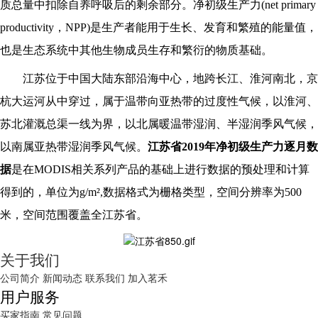
质总量中扣除自养呼吸后的剩余部分。净初级生产力(net primary
productivity，NPP)是生产者能用于生长、发育和繁殖的能量值，
也是生态系统中其他生物成员生存和繁衍的物质基础。
江苏位于中国大陆东部沿海中心，地跨长江、淮河南北，京
杭大运河从中穿过，属于温带向亚热带的过度性气候，以淮河、
苏北灌溉总渠一线为界，以北属暖温带湿润、半湿润季风气候，
以南属亚热带湿润季风气候。
江苏省2019年净初级生产力逐月数
据
是在MODIS相关系列产品的基础上进行数据的预处理和计算
得到的，单位为g/m²,数据格式为栅格类型，空间分辨率为500
米，空间范围覆盖全江苏省。
关于我们
公司简介
新闻动态
联系我们
加入茗禾
用户服务
买家指南
常见问题