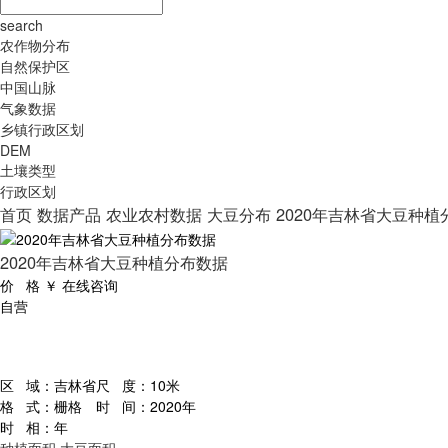
search
农作物分布
自然保护区
中国山脉
气象数据
乡镇行政区划
DEM
土壤类型
行政区划
首页
数据产品
农业农村数据
大豆分布
2020年吉林省大豆种植
2020年吉林省大豆种植分布数据
价 格
￥
在线咨询
自营
区 域：
吉林省
尺 度：
10米
格 式：
栅格
时 间：
2020年
时 相：
年
种植面积
大豆面积