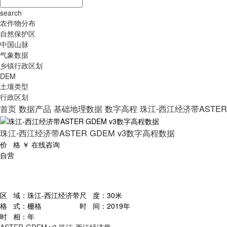
search
农作物分布
自然保护区
中国山脉
气象数据
乡镇行政区划
DEM
土壤类型
行政区划
首页
数据产品
基础地理数据
数字高程
珠江-西江经济带ASTER
珠江-西江经济带ASTER GDEM v3数字高程数据
价 格
￥
在线咨询
自营
区 域：
珠江-西江经济带
尺 度：
30米
格 式：
栅格
时 间：
2019年
时 相：
年
ASTER-GDEM v3
珠江-西江经济带