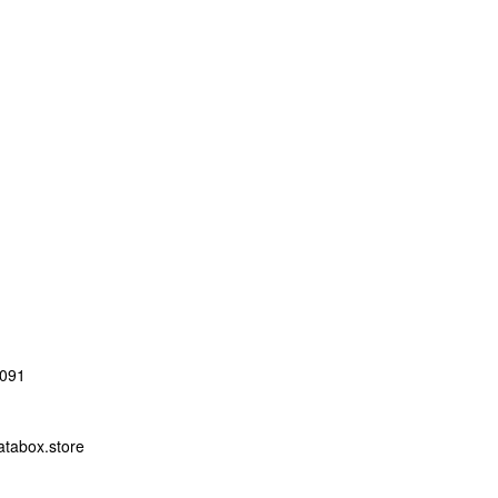
091
abox.store