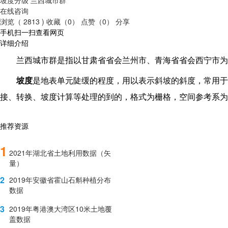
在线咨询
浏览（ 2813 )
收藏（0）
点赞（0）
分享
手机扫一扫查看网页
详细介绍
兰西城市群是指以甘肃省省会兰州市、青海省省会西宁市为
坡度
是地表单元陡缓的程度，用以表示斜坡的斜度，常用于
接、转换、坡度计算等处理的到的，格式为栅格，空间参考系为CG
推荐资源
1
2021年湖北省土地利用数据（矢
量）
2
2019年安徽省霍山石斛种植分布
数据
3
2019年粤港澳大湾区10米土地覆
盖数据