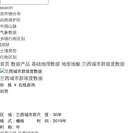
search
农作物分布
自然保护区
中国山脉
气象数据
乡镇行政区划
DEM
土壤类型
行政区划
首页
数据产品
基础地理数据
地形地貌
兰西城市群坡度数据
兰西城市群坡度数据
价 格
￥
在线咨询
自营
区 域：
兰西城市群
尺 度：
30米
格 式：
栅格
时 间：
2019年
时 相：
年
坡度分级
兰西城市群