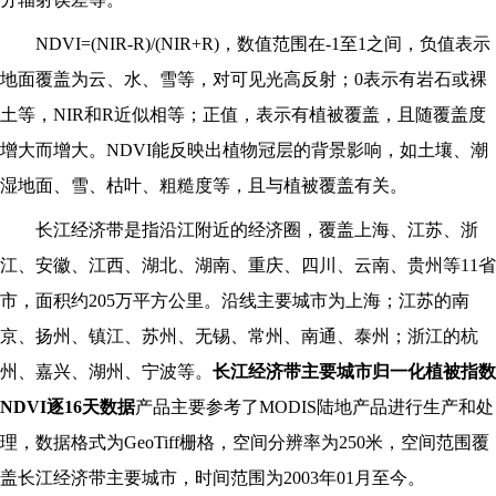
NDVI=(NIR-R)/(NIR+R)
，数值范围在-1至1之间，负值表示
地面覆盖为云、水、雪等，对可见光高反射；0表示有岩石或裸
土等，NIR和R近似相等；正值，表示有植被覆盖，且随覆盖度
增大而增大。NDVI能反映出植物冠层的背景影响，如土壤、潮
湿地面、雪、枯叶、粗糙度等，且与植被覆盖有关。
长江经济带是指沿江附近的经济圈，覆盖上海、江苏、浙
江、安徽、江西、湖北、湖南、重庆、四川、云南、贵州等11省
市，面积约205万平方公里。沿线主要城市为上海；江苏的南
京、扬州、镇江、苏州、无锡、常州、南通、泰州；浙江的杭
州、嘉兴、湖州、宁波等。
长江经济带主要城市归一化植被指数
NDVI逐16天数据
产品主要参考了MODIS陆地产品进行生产和处
理，数据格式为GeoTiff栅格，空间分辨率为250米，空间范围覆
盖长江经济带主要城市，时间范围为2003年01月至今。