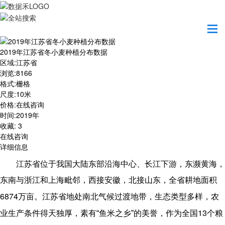
首页
数据产品
2019年江苏省冬小麦种植分布数据
2019年江苏省冬小麦种植分布数据
区域
:
江苏省
浏览
:
8166
格式
:
栅格
尺度
:
10米
价格
:
在线咨询
时间
:
2019年
收藏
:
3
在线咨询
详细信息
江苏省位于我国大陆东部沿海中心、长江下游，东濒黄海，
东南与浙江和上海毗邻，西接安徽，北接山东，全省耕地面积
6874
万亩。江苏省地处南北气候过渡地带，生态类型多样，农
13
业生产条件得天独厚，素有“鱼米之乡”的美誉，作为全国
个粮