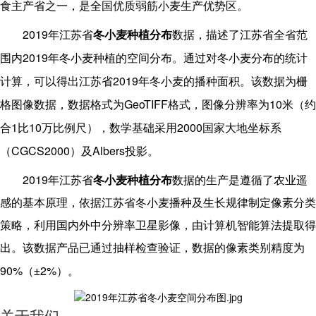
食主产省之一，是全国优质弱筋小麦生产优势区。
2019
年江苏省
冬小麦种植分布
数据，描述了江苏省全省范
2019
围内
年冬小麦种植的空间分布。通过对冬小麦分布的统计
2019
计算，可以得出江苏省
年冬小麦的播种面积。该数据为栅
GeoTIFF
10
格图像数据，数据格式为
格式，图像分辨率为
米（约
1
10
2000
合
比
万比例尺），数学基础采用
国家大地坐标系
CGCS2000
Albers
（
）及
投影。
2019
年江苏省
冬小麦种植分布
数据的生产是遵循了农业遥
感的基本原理，依据江苏省冬小麦播种及生长规律制定像素分类
策略，利用国内外中分辨率卫星影像，由计算机智能算法提取得
出。该数据产品已通过抽样检查验证，数据的像素类别精度为
90%
2%
（±
）。
关于我们