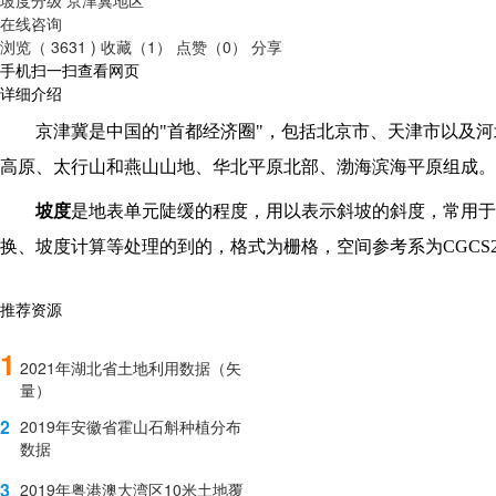
在线咨询
浏览（ 3631 )
收藏（1）
点赞（0）
分享
手机扫一扫查看网页
详细介绍
京津冀是中国的"首都经济圈"，包括北京市、天津市以及
高原、太行山和燕山山地、华北平原北部、渤海滨海平原组成。
坡度
是地表单元陡缓的程度，用以表示斜坡的斜度，常用于
换、坡度计算等处理的到的，格式为栅格，空间参考系为CGCS2
推荐资源
1
2021年湖北省土地利用数据（矢
量）
2
2019年安徽省霍山石斛种植分布
数据
3
2019年粤港澳大湾区10米土地覆