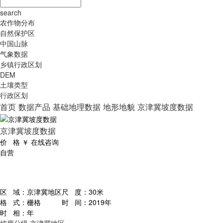
search
农作物分布
自然保护区
中国山脉
气象数据
乡镇行政区划
DEM
土壤类型
行政区划
首页
数据产品
基础地理数据
地形地貌
京津冀坡度数据
京津冀坡度数据
价 格
￥
在线咨询
自营
区 域：
京津冀地区
尺 度：
30米
格 式：
栅格
时 间：
2019年
时 相：
年
坡度分级
京津冀地区