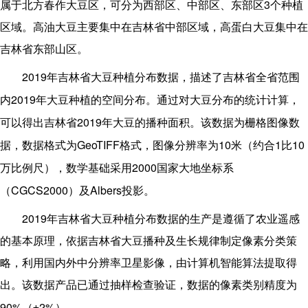
3
属于北方春作大豆区，可分为西部区、中部区、东部区
个种植
区域。高油大豆主要集中在吉林省中部区域，高蛋白大豆集中在
吉林省东部山区。
2019
年吉林省大豆种植分布数据，描述了吉林省全省范围
2019
内
年大豆种植的空间分布。通过对大豆分布的统计计算，
2019
可以得出吉林省
年大豆的播种面积。该数据为栅格图像数
GeoTIFF
10
1
10
据，数据格式为
格式，图像分辨率为
米（约合
比
2000
万比例尺），数学基础采用
国家大地坐标系
CGCS2000
Albers
（
）及
投影。
2019
年吉林省大豆种植分布数据的生产是遵循了农业遥感
的基本原理，依据吉林省大豆播种及生长规律制定像素分类策
略，利用国内外中分辨率卫星影像，由计算机智能算法提取得
出。该数据产品已通过抽样检查验证，数据的像素类别精度为
90%
2%
（±
）。