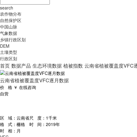
search
农作物分布
自然保护区
中国山脉
气象数据
乡镇行政区划
DEM
土壤类型
行政区划
首页
数据产品
生态环境数据
植被指数
云南省植被覆盖度VFC
云南省植被覆盖度VFC逐月数据
价 格
￥
在线咨询
自营
区 域：
云南省
尺 度：
1千米
格 式：
栅格
时 间：
2019年
时 相：
月
VFC