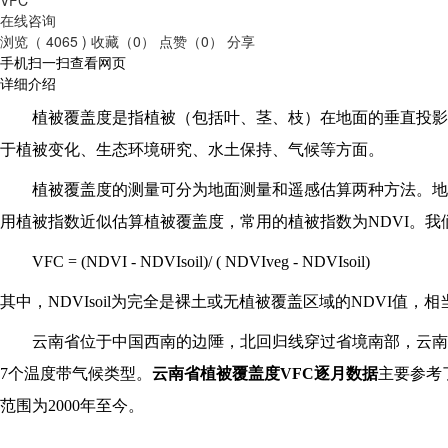
在线咨询
浏览（ 4065 )
收藏（0）
点赞（0）
分享
手机扫一扫查看网页
详细介绍
植被覆盖度是指植被（包括叶、茎、枝）在地面的垂直投影
于植被变化、生态环境研究、水土保持、气候等方面。
植被覆盖度的测量可分为地面测量和遥感估算两种方法。地
用植被指数近似估算植被覆盖度，常用的植被指数为NDVI。
VFC = (NDVI - NDVIsoil)/ ( NDVIveg - NDVIsoil)
其中，NDVIsoil为完全是裸土或无植被覆盖区域的NDVI值，相当
云南省位于中国西南的边陲，北回归线穿过省境南部，云南
7个温度带气候类型。
云南省植被覆盖度VFC逐月数据
主要参考
范围为2000年至今。