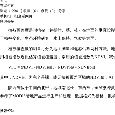
在线咨询
浏览（ 2941 )
收藏（0）
点赞（0）
分享
手机扫一扫查看网页
详细介绍
植被覆盖度是指植被（包括叶、茎、枝）在地面的垂直投影
于植被变化、生态环境研究、水土保持、气候等方面。
植被覆盖度的测量可分为地面测量和遥感估算两种方法。地
用植被指数近似估算植被覆盖度，常用的植被指数为NDVI。
VFC = (NDVI - NDVIsoil)/ ( NDVIveg - NDVIsoil)
其中，NDVIsoil为完全是裸土或无植被覆盖区域的NDVI值，相当
陕西省位于中国西北部，地域南北长，东西窄，全省纵跨黄
参考了MODIS陆地产品进行生产和处理，数据格式为栅格，数学参
推荐资源