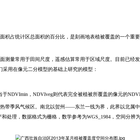
面积占统计区总面积的百分比，是刻画地表植被覆盖的一个重要
面测量常用于田间尺度，遥感估算常用于区域尺度。目前已经发
我们采用在像元二分模型的基础上研究的模型：
于NDVImin，NDVIveg则代表完全被植被所覆盖的像元的NDV
热带季风气候区。南北以贺州——东兰一线为界，此界以北属中
产和处理，数据格式为栅格，数学参考为WGS_1984，空间分辨