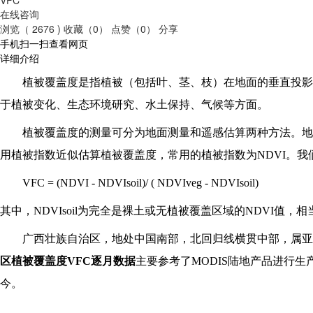
在线咨询
浏览（ 2676 )
收藏（0）
点赞（0）
分享
手机扫一扫查看网页
详细介绍
植被覆盖度是指植被（包括叶、茎、枝）在地面的垂直投影
于植被变化、生态环境研究、水土保持、气候等方面。
植被覆盖度的测量可分为地面测量和遥感估算两种方法。地
用植被指数近似估算植被覆盖度，常用的植被指数为NDVI。
VFC = (NDVI - NDVIsoil)/ ( NDVIveg - NDVIsoil)
其中，NDVIsoil为完全是裸土或无植被覆盖区域的NDVI值，相当
广西壮族自治区，地处中国南部，北回归线横贯中部，属亚
区植被覆盖度VFC逐月数据
主要参考了MODIS陆地产品进行生
今。