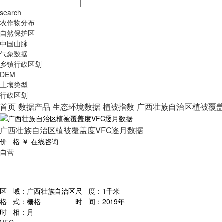
search
农作物分布
自然保护区
中国山脉
气象数据
乡镇行政区划
DEM
土壤类型
行政区划
首页
数据产品
生态环境数据
植被指数
广西壮族自治区植被覆盖
广西壮族自治区植被覆盖度VFC逐月数据
价 格
￥
在线咨询
自营
区 域：
广西壮族自治区
尺 度：
1千米
格 式：
栅格
时 间：
2019年
时 相：
月
VFC