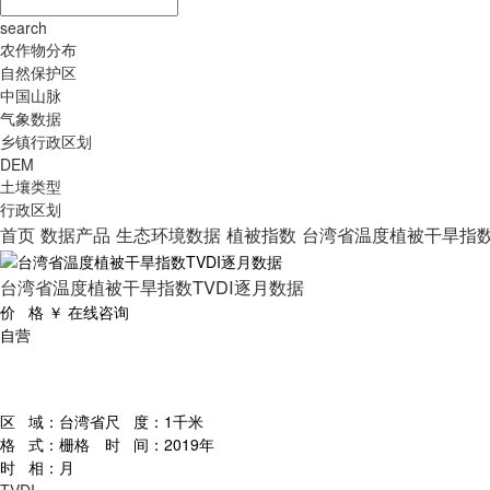
search
农作物分布
自然保护区
中国山脉
气象数据
乡镇行政区划
DEM
土壤类型
行政区划
首页
数据产品
生态环境数据
植被指数
台湾省温度植被干旱指数
台湾省温度植被干旱指数TVDI逐月数据
价 格
￥
在线咨询
自营
区 域：
台湾省
尺 度：
1千米
格 式：
栅格
时 间：
2019年
时 相：
月
TVDI