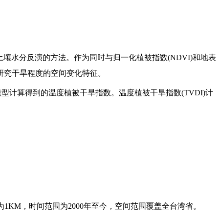
覆盖区域表层土壤水分反演的方法。作为同时与归一化植被指数(NDVI)和地表
于研究干旱程度的空间变化特征。
型计算得到的温度植被干旱指数。温度植被干旱指数(TVDI)计
为1KM，时间范围为2000年至今，空间范围覆盖全台湾省。