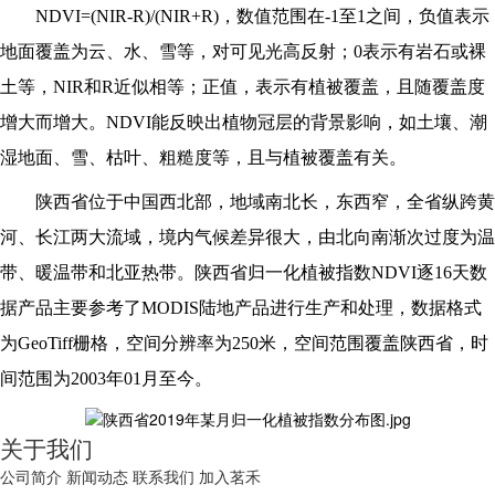
NDVI=(NIR-R)/(NIR+R)
，数值范围在-1至1之间，负值表示
地面覆盖为云、水、雪等，对可见光高反射；0表示有岩石或裸
土等，NIR和R近似相等；正值，表示有植被覆盖，且随覆盖度
增大而增大。NDVI能反映出植物冠层的背景影响，如土壤、潮
湿地面、雪、枯叶、粗糙度等，且与植被覆盖有关。
陕西省位于中国西北部，地域南北长，东西窄，全省纵跨黄
河、长江两大流域，境内气候差异很大，由北向南渐次过度为温
带、暖温带和北亚热带。陕西省归一化植被指数NDVI逐16天数
据产品主要参考了MODIS陆地产品进行生产和处理，数据格式
为GeoTiff栅格，空间分辨率为250米，空间范围覆盖陕西省，时
间范围为2003年01月至今。
关于我们
公司简介
新闻动态
联系我们
加入茗禾