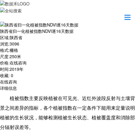
首页
数据产品
陕西省归一化植被指数NDVI逐16天数据
陕西省归一化植被指数NDVI逐16天数据
区域
:
陕西省
浏览
:
3096
格式
:
栅格
尺度
:
250米
价格
:
在线咨询
时间
:
2019年
收藏
:
0
在线咨询
详细信息
植被指数主要反映植被在可见光、近红外波段反射与土壤背
景之间差异的指标，各个植被指数在一定条件下能用来定量说明
植被的生长状况，能够检测植被生长状态、植被覆盖度和消除部
分辐射误差等。