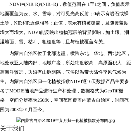
NDVI=(NIR-R)/(NIR+R)
，数值范围在-1至1之间，负值表示
地面覆盖为云、水、雪等，对可见光高反射；0表示有岩石或裸
土等，NIR和R近似相等；正值，表示有植被覆盖，且随覆盖度
增大而增大。NDVI能反映出植物冠层的背景影响，如土壤、潮
湿地面、雪、枯叶、粗糙度等，且与植被覆盖有关。
内蒙古自治区位于北部边疆，横跨东北、华北、西北地区，
地处欧亚大陆内部，地域广袤，所处纬度较高，高原面积大，距
离海洋较远，边沿有山脉阻隔，气候以温带大陆性季风气候为
主。内蒙古自治区归一化植被指数NDVI逐16天数据产品主要参
考了MODIS陆地产品进行生产和处理，数据格式为GeoTiff栅
格，空间分辨率为250米，空间范围覆盖内蒙古自治区，时间范
围为2003年01月至今。
关于我们