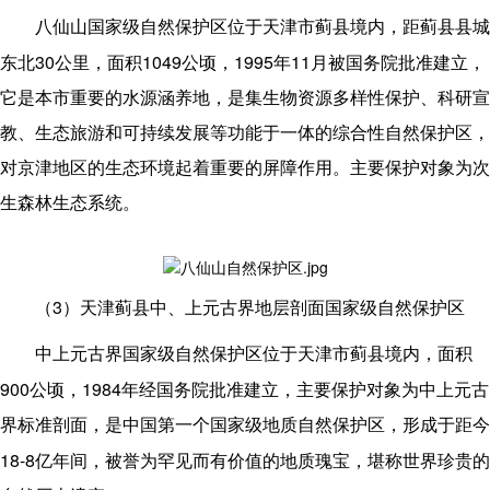
八仙山国家级自然保护区位于天津市蓟县境内，距蓟县县城
30
1049
1995
11
东北
公里，面积
公顷，
年
月被国务院批准建立，
它是本市重要的水源涵养地，是集生物资源多样性保护、科研宣
教、生态旅游和可持续发展等功能于一体的综合性自然保护区，
对京津地区的生态环境起着重要的屏障作用。主要保护对象为次
生森林生态系统。
3
（
）天津蓟县中、上元古界地层剖面国家级自然保护区
中上元古界国家级自然保护区位于天津市蓟县境内，面积
900
1984
公顷，
年经国务院批准建立，主要保护对象为中上元古
界标准剖面，是中国第一个国家级地质自然保护区，形成于距今
18-8
亿年间，被誉为罕见而有价值的地质瑰宝，堪称世界珍贵的