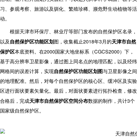
习、参观考察、旅游以及驯化、繁殖珍稀、濒危野生动植物等活
动。
根据天津市环保厅、林业厅等部门发布的自然保护区名录，
2018
3
以及
自然保护区功能区划
图，收集截止
年
月的
天津市自然
2000
CGCS2000
保护区
本底资料。在
国家大地坐标系（
）下，
基于高分辨率卫星影像，通过图上同名点的地理匹配，以及经纬
网格间的误差计算，实现
自然保护区功能区划图
与卫星影像之间
的地理配准。然后，对每个自然保护区的核心区、缓冲区及实验
区进行面状要素矢量化。最后，对面状要素进行拓扑检查，修改
3
合格后，完成
天津市自然保护区空间分布
数据的制作，共计
个
国家级自然保护区。