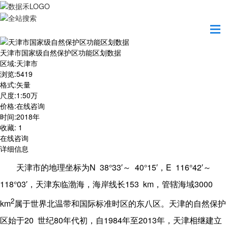
首页
数据产品
天津市国家级自然保护区功能区划数据
天津市国家级自然保护区功能区划数据
区域
:
天津市
浏览
:
5419
格式
:
矢量
尺度
:
1:50万
价格
:
在线咨询
时间
:
2018年
收藏
:
1
在线咨询
详细信息
N 38°33′
40°15′
E 116°42′
天津市的地理坐标为
～
，
～
118°03′
153 km
3000
，天津东临渤海，海岸线长
，管辖海域
2
km
属于世界北温带和国际标准时区的东八区。天津的自然保护
20
80
1984
2013
区始于
世纪
年代初，自
年至
年，天津相继建立