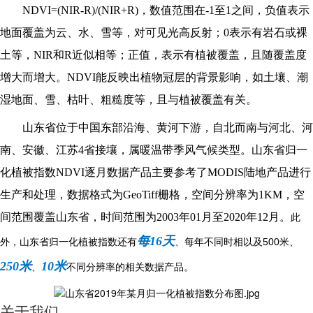
NDVI=(NIR-R)/(NIR+R)，数值范围在-1至1之间，负值表示
地面覆盖为云、水、雪等，对可见光高反射；0表示有岩石或裸
土等，NIR和R近似相等；正值，表示有植被覆盖，且随覆盖度
增大而增大。NDVI能反映出植物冠层的背景影响，如土壤、潮
湿地面、雪、枯叶、粗糙度等，且与植被覆盖有关。
山东省位于中国东部沿海、黄河下游，自北而南与河北、河
南、安徽、江苏4省接壤，属暖温带季风气候类型。山东省归一
化植被指数NDVI逐月数据产品主要参考了MODIS陆地产品进行
生产和处理，数据格式为GeoTiff栅格，空间分辨率为1KM，空
间范围覆盖山东省，时间范围为2003年01月至2020年12月。
此
每16天
外，
山东省归一化植被指数
还有
、每年不同时相以及500米、
250米
10米
、
不同分辨率的相关数据产品。
关于我们