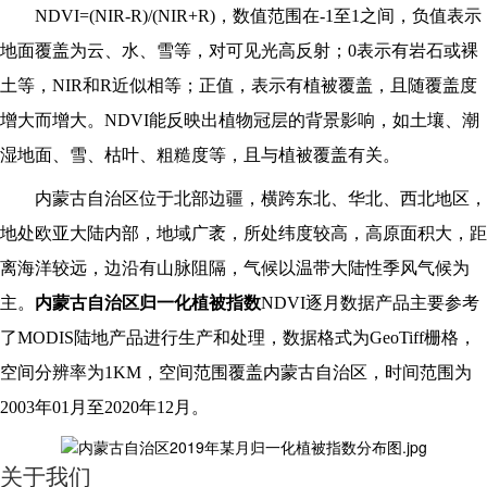
NDVI=(NIR-R)/(NIR+R)
，数值范围在-1至1之间，负值表示
地面覆盖为云、水、雪等，对可见光高反射；0表示有岩石或裸
土等，NIR和R近似相等；正值，表示有植被覆盖，且随覆盖度
增大而增大。NDVI能反映出植物冠层的背景影响，如土壤、潮
湿地面、雪、枯叶、粗糙度等，且与植被覆盖有关。
内蒙古自治区位于北部边疆，横跨东北、华北、西北地区，
地处欧亚大陆内部，地域广袤，所处纬度较高，高原面积大，距
离海洋较远，边沿有山脉阻隔，气候以温带大陆性季风气候为
主。
内蒙古自治区归一化植被指数
NDVI逐月数据产品主要参考
了MODIS陆地产品进行生产和处理，数据格式为GeoTiff栅格，
空间分辨率为1KM，空间范围覆盖内蒙古自治区，时间范围为
2003年01月至2020年12月。
关于我们