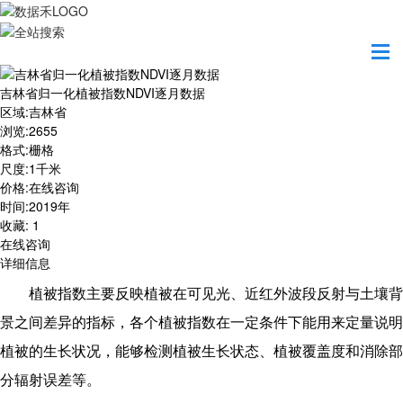
首页
数据产品
吉林省归一化植被指数NDVI逐月数据
吉林省归一化植被指数NDVI逐月数据
区域
:
吉林省
浏览
:
2655
格式
:
栅格
尺度
:
1千米
价格
:
在线咨询
时间
:
2019年
收藏
:
1
在线咨询
详细信息
植被指数主要反映植被在可见光、近红外波段反射与土壤背
景之间差异的指标，各个植被指数在一定条件下能用来定量说明
植被的生长状况，能够检测植被生长状态、植被覆盖度和消除部
分辐射误差等。