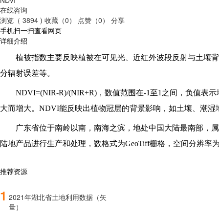
在线咨询
浏览（ 3894 )
收藏（0）
点赞（0）
分享
手机扫一扫查看网页
详细介绍
植被指数主要反映植被在可见光、近红外波段反射与土壤背
分辐射误差等。
NDVI=(NIR-R)/(NIR+R)
，数值范围在-1至1之间，负值表
大而增大。NDVI能反映出植物冠层的背景影响，如土壤、潮
广东省位于南岭以南，南海之滨，地处中国大陆最南部，属
陆地产品进行生产和处理，数格式为GeoTiff栅格，空间分辨率为1
推荐资源
1
2021年湖北省土地利用数据（矢
量）