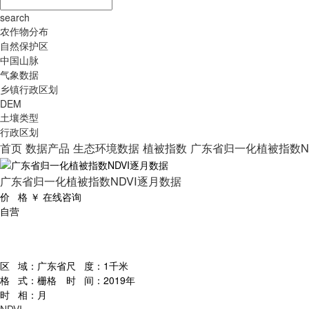
search
农作物分布
自然保护区
中国山脉
气象数据
乡镇行政区划
DEM
土壤类型
行政区划
首页
数据产品
生态环境数据
植被指数
广东省归一化植被指数N
广东省归一化植被指数NDVI逐月数据
价 格
￥
在线咨询
自营
区 域：
广东省
尺 度：
1千米
格 式：
栅格
时 间：
2019年
时 相：
月
NDVI