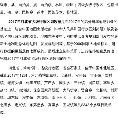
级市、县、自治县、旗、自治旗、林区、特区；四级乡级行政区：包括街
道、镇、乡、民族乡、苏木、民族苏木、县辖区。
2017
年河北省乡级行政区划数据
是在2017年的高分辨率遥感影像的
基础上，结合中国地图出版社的《中华人民共和国行政区划简册》以及各
地区的行政区划地图集、地图志等资料，同时重点参考规划部门发布的最
新土地利用总体规划图、发展规划图等，基于2000国家大地坐标系，进
行数据的更新及修改而成的。最后建立拓扑关系，进行拓扑检查及修改，
完成2017年河北省乡级行政区划数据的生产。
河北省，简称“冀”，省级行政区，省会石家庄，位于中国华北地区。
截止2017年12月，河北省辖郑章镇、安新镇、安州镇、大王镇、端村
镇、老河头镇、刘李庄镇、芦庄乡、圈头乡、三台镇、同口镇、寨里乡、
赵北口镇、白沟镇、保定国家高新区、大马坊乡、贤台乡、北杨镇、博野
镇、城东镇、程委镇、东墟镇、南小王乡、小店镇、北河镇、北南蔡乡、
北田乡、定兴镇、东落堡乡、高里乡、固城镇等共2348个乡级行政单
位。