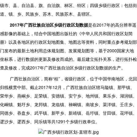
级市、县、自治县、旗、自治旗、林区、特区；四级乡级行政区：包括街
道、镇、乡、民族乡、苏木、民族苏木、县辖区。
2017
年广西壮族自治区乡级行政区划数据
是在2017年的高分辨率遥
感影像的基础上，结合中国地图出版社的《中华人民共和国行政区划简
册》以及各地区的行政区划地图集、地图志等资料，同时重点参考规划部
门发布的最新土地利用总体规划图、发展规划图等，基于2000国家大地
坐标系，进行数据的更新及修改而成的。最后建立拓扑关系，进行拓扑检
查及修改，完成2017年广西壮族自治区乡级行政区划数据的生产。
广西壮族自治区，简称“桂”，省级行政区，位于中国华南地区，北回
归线横贯中部。截止2017年12月，广西壮族自治区辖马隘镇、那甲镇、
荣华乡、燕峒乡、足荣镇、安德镇、安宁乡、地州镇、果乐乡、湖润镇、
化峒镇、魁圩乡、龙邦镇、龙临镇、禄峒镇、南坡乡、渠洋镇、壬庄乡、
同德乡、吞盘乡、武平镇、新甲乡、新靖镇、岳圩镇、甘田镇、花坪镇、
逻沙乡、逻西乡、同乐镇等共1291个乡级行政单位。