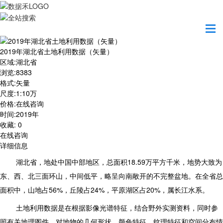
首页
数据产品
2019年湖北省土地利用数据（矢量）
2019年湖北省土地利用数据（矢量）
区域
:
湖北省
浏览
:
8383
格式
:
矢量
尺度
:
1:10万
价格
:
在线咨询
时间
:
2019年
收藏
:
0
在线咨询
详细信息
湖北省，地处中国中部地区，总面积18.59万平方千米，地势大致为
东、西、北三面环山，中间低平，略呈向南敞开的不完整盆地。在全省总
面积中，山地占56%，丘陵占24%，平原湖区占20%，属长江水系。
土地利用数据是在根据影像光谱特征，结合野外实测资料，同时参
照有关地理图件，对地物的几何形状，颜色特征、纹理特征和空间分布情