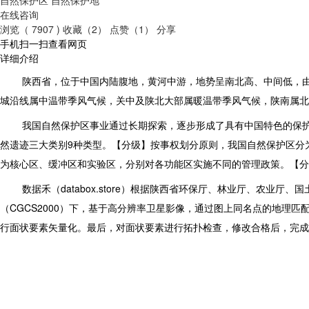
在线咨询
浏览（ 7907 )
收藏（2）
点赞（1）
分享
手机扫一扫查看网页
详细介绍
陕西省，位于中国内陆腹地，黄河中游，地势呈南北高、中间低，由
城沿线属中温带季风气候，关中及陕北大部属暖温带季风气候，陕南属北
我国自然保护区事业通过长期探索，逐步形成了具有中国特色的保护
然遗迹三大类别9种类型。【分级】按事权划分原则，我国自然保护区分
为核心区、缓冲区和实验区，分别对各功能区实施不同的管理政策。【分
数据禾（databox.store）根据陕西省环保厅、林业厅、农业
（CGCS2000）下，基于高分辨率卫星影像，通过图上同名点的地理
行面状要素矢量化。最后，对面状要素进行拓扑检查，修改合格后，完成