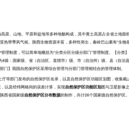
高原、山地、平原和盆地等多种地貌构成，其中黄土高原占全省土地面积
亚热带季风气候。陕西生物资源丰富，多样性突出，秦岭巴山素有“生物基
管理制度，可以简单地概括为“分类分区分级分部门”管理制度。【分类
为4级：国家级、省（自治区、直辖市）级、市（自治州）级、县（自治
部门】我国自然保护区采用综合管理与分部门管理相结合的管理体制。
厅、国土厅等部门发布的自然保护区名录，以及自然保护区功能区划图，收集截
匹配，以及经纬网格间的误差计算，实现
自然保护区功能区划
图与卫星影像
陕西省国家级
自然保护区分布
数据
的制作，共计26个国家级自然保护区