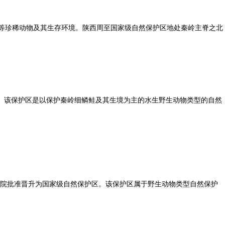
丝猴等珍稀动物及其生存环境。陕西周至国家级自然保护区地处秦岭主脊之北
顷。该保护区是以保护秦岭细鳞鲑及其生境为主的水生野生动物类型的自然
经国务院批准晋升为国家级自然保护区。该保护区属于野生动物类型自然保护