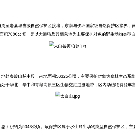
与周至老县城省级自然保护区接壤，东南与佛坪国家级自然保护区接界，
区面积7080公顷，是以大熊猫及其栖息地为主要保护对象的野生动物类型
处秦岭山脉中段，占地面积56325公顷，主要保护对象为森林生态系统
白山处于华北、华中和青藏高原三区生物交汇过渡地带，区内动植物资源丰
总面积约为5343公顷。该保护区属于水生野生动物类型自然保护区，