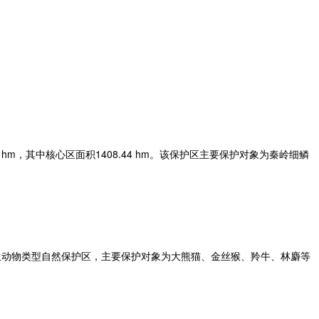
m，其中核心区面积1408.44 hm。该保护区主要保护对象为秦岭细鳞
生动物类型自然保护区，主要保护对象为大熊猫、金丝猴、羚牛、林麝等