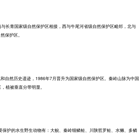
南与长青国家级自然保护区相接，西与牛尾河省级自然保护区毗邻，北与
自然保护区。
和自然历史遗迹，1986年7月晋升为国家级自然保护区。秦岭山脉为中国
富，植被垂直分带明显。
主要保护的水生野生动物有：大鲵、秦岭细鳞鲑、川陕哲罗鲑、水獭、多鳞