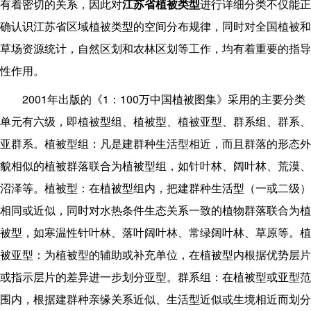
有着密切的关系，因此对
江苏省植被类型
进行详细分类不仅能正
确认识江苏省区域植被类型的空间分布规律，同时对全国植被和
草场资源统计，自然区划和农林区划等工作，均有着重要的指导
性作用。
2001
1
100
年出版的《
：
万中国植被图集》
采用的主要分类
单元有六级，即植被型组、植被型、植被亚型、群系组、群系、
亚群系。植被型组：凡是建群种生活型相近，而且群落的形态外
貌相似的植被群落联合为植被型组，如针叶林、阔叶林、荒漠、
沼泽等。植被型：在植被型组内，把建群种生活型（一或二级）
相同或近似，同时对水热条件生态关系一致的植物群落联合为植
被型，如寒温性针叶林、落叶阔叶林、常绿阔叶林、草原等。植
被亚型：为植被型的辅助或补充单位，在植被型内根据优势层片
或指示层片的差异进一步划分亚型。群系组：在植被型或亚型范
围内，根据建群种亲缘关系近似、生活型近似或生境相近而划分