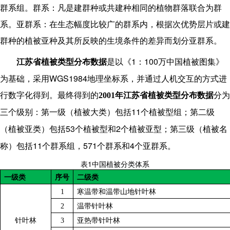
群系组。群系：凡是建群种或共建种相同的植物群落联合为群
系。亚群系：在生态幅度比较广的群系内，根据次优势层片或建
群种的植被亚种及其所反映的生境条件的差异而划分亚群系。
1
100
江苏省植被类型分布数据
是以《
：
万中国植被图集》
WGS1984
为基础，采用
地理坐标系，并通过人机交互的方式进
行数字化得到。最终得到的
2001年江苏省植被类型分布数据
分为
11
三个级别：第一级（植被大类）包括
个植被型组；第二级
53
2
（植被亚类）包括
个植被型和
个植被亚型；第三级（植被名
11
571
4
称）包括
个群系组，
个群系和
个亚群系。
1
表
中国植被分类体系
一级类
序号
二级类
1
寒温带和温带山地针叶林
2
温带针叶林
针叶林
3
亚热带针叶林