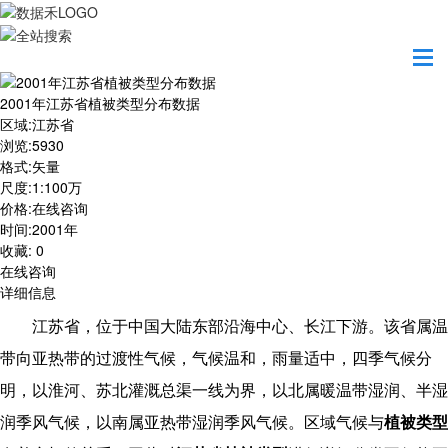
首页
数据产品
2001年江苏省植被类型分布数据
2001年江苏省植被类型分布数据
区域
:
江苏省
浏览
:
5930
格式
:
矢量
尺度
:
1:100万
价格
:
在线咨询
时间
:
2001年
收藏
:
0
在线咨询
详细信息
江苏省，位于中国大陆东部沿海中心、长江下游。该省属温
带向亚热带的过渡性气候，气候温和，雨量适中，四季气候分
明，以淮河、
苏北灌溉总渠
一线为界，以北属暖温带湿润、半湿
润季风气候，以南属亚热带湿润季风气候。区域气候与
植被类型