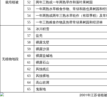
栽培植被
52
两年三熟或一年两熟旱作和落叶果树园
53
一年两熟水旱粮食作物、常绿和路也果树园和经
54
一年两熟或两年三熟水旱轮作（有双季稻）及常
55
一年三熟粮食作物及热带常绿果树园和经济林
56
冰川积雪
57
盐壳
58
裸露戈壁
59
裸露沙漠
60
裸露盐碱地
无植物地段
61
裸露石山
62
风蚀残丘
63
风蚀裸地
64
高山岩屑
65
鬼裂地