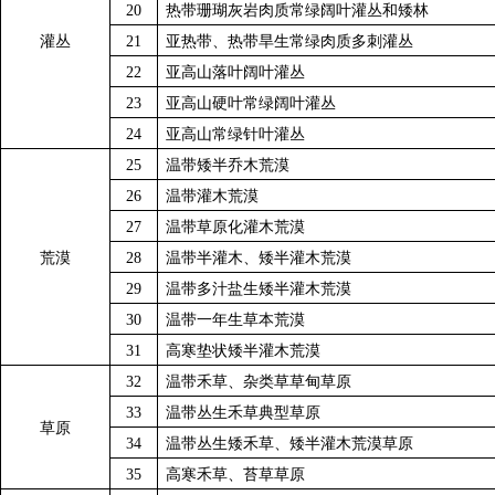
20
热带珊瑚灰岩肉质常绿阔叶灌丛和矮林
灌丛
21
亚热带、热带旱生常绿肉质多刺灌丛
22
亚高山落叶阔叶灌丛
23
亚高山硬叶常绿阔叶灌丛
24
亚高山常绿针叶灌丛
25
温带矮半乔木荒漠
26
温带灌木荒漠
27
温带草原化灌木荒漠
荒漠
28
温带半灌木、矮半灌木荒漠
29
温带多汁盐生矮半灌木荒漠
30
温带一年生草本荒漠
31
高寒垫状矮半灌木荒漠
32
温带禾草、杂类草草甸草原
33
温带丛生禾草典型草原
草原
34
温带丛生矮禾草、矮半灌木荒漠草原
35
高寒禾草、苔草草原