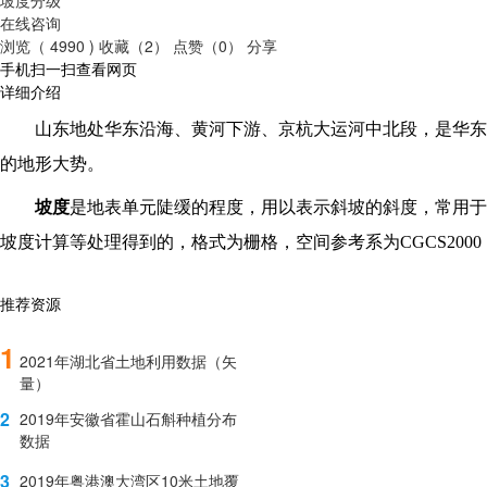
在线咨询
浏览（ 4990 )
收藏（2）
点赞（0）
分享
手机扫一扫查看网页
详细介绍
山东地处华东沿海、黄河下游、京杭大运河中北段，是华东
的地形大势。
坡度
是地表单元陡缓的程度，用以表示斜坡的斜度，常用于
坡度计算等处理得到的，格式为栅格，空间参考系为CGCS200
推荐资源
1
2021年湖北省土地利用数据（矢
量）
2
2019年安徽省霍山石斛种植分布
数据
3
2019年粤港澳大湾区10米土地覆