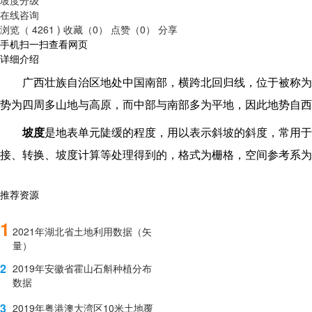
在线咨询
浏览（ 4261 )
收藏（0）
点赞（0）
分享
手机扫一扫查看网页
详细介绍
广西壮族自治区地处中国南部，横跨北回归线，位于被称为
势为四周多山地与高原，而中部与南部多为平地，因此地势自西
坡度
是地表单元陡缓的程度，用以表示斜坡的斜度，常用于
接、转换、坡度计算等处理得到的，格式为栅格，空间参考系为CG
推荐资源
1
2021年湖北省土地利用数据（矢
量）
2
2019年安徽省霍山石斛种植分布
数据
3
2019年粤港澳大湾区10米土地覆