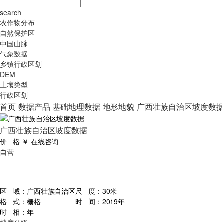
search
农作物分布
自然保护区
中国山脉
气象数据
乡镇行政区划
DEM
土壤类型
行政区划
首页
数据产品
基础地理数据
地形地貌
广西壮族自治区坡度数
广西壮族自治区坡度数据
价 格
￥
在线咨询
自营
区 域：
广西壮族自治区
尺 度：
30米
格 式：
栅格
时 间：
2019年
时 相：
年
坡度分级