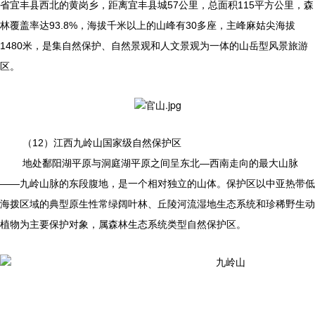
省宜丰县西北的黄岗乡，距离宜丰县城57公里，总面积115平方公里，森
林覆盖率达93.8%，海拔千米以上的山峰有30多座，主峰麻姑尖海拔
1480米，是集自然保护、自然景观和人文景观为一体的山岳型风景旅游
区。
（12）江西九岭山国家级自然保护区
地处鄱阳湖平原与洞庭湖平原之间呈东北—西南走向的最大山脉
——九岭山脉的东段腹地，是一个相对独立的山体。保护区以中亚热带低
海拨区域的典型原生性常绿阔叶林、丘陵河流湿地生态系统和珍稀野生动
植物为主要保护对象，属森林生态系统类型自然保护区。