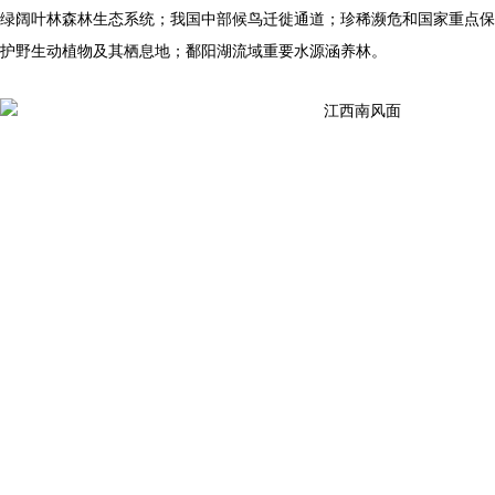
绿阔叶林森林生态系统；我国中部候鸟迁徙通道；珍稀濒危和国家重点保
护野生动植物及其栖息地；鄱阳湖流域重要水源涵养林。