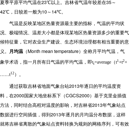
23
35
夏季平原平均气温在
℃以上。吉林省
气温年较差
在
～
42
10
14
℃，日较差一般为
～
℃。
气温是反映某地区热量资源最主要的指标，气温的平均状
况、极端情况、温差大小都是体现某地区热量资源多少的重要气
候特征量，它对农业生产建设、生态环境治理都有相当重要的意
Month mean temperature
义。
月均温
（
）全称月平均气温，气
1
2
象学术语，指一月所有日气温的平均气温，即
t
=average
（t
+t
+
i
12
……t
）。
2013
通过获取吉林省地面气象台站
年逐日的平均温度资
2000
CGCS2000
料，在
国家大地坐标系下（
）基于克里金插值
2013
方法，同时结合高程对温度的影响，对吉林省
年气象站点
2013
数据进行空间插值，得到
年逐月的月均温分布数据，这样
就将吉林省离散的气象站点资料转换为规则的网格序列，可有效