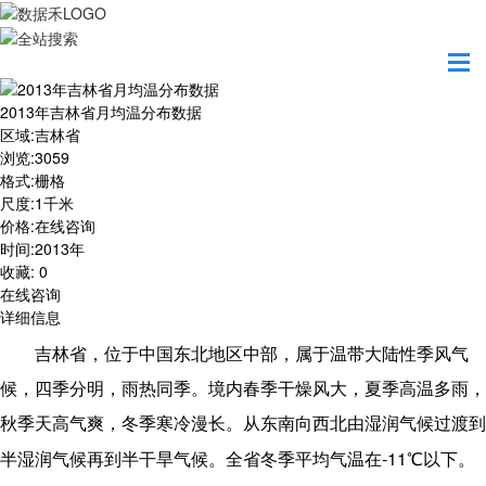
首页
数据产品
2013年吉林省月均温分布数据
2013年吉林省月均温分布数据
区域
:
吉林省
浏览
:
3059
格式
:
栅格
尺度
:
1千米
价格
:
在线咨询
时间
:
2013年
收藏
:
0
在线咨询
详细信息
吉林省，位于中国东北地区中部，属于
温带大陆性季风气
候
，四季分明，雨热同季。境内春季干燥风大，夏季高温多雨，
秋季天高气爽，冬季寒冷漫长。从东南向西北由湿润气候过渡到
-11
半湿润气候再到半干旱气候。全省冬季平均气温在
℃以下。