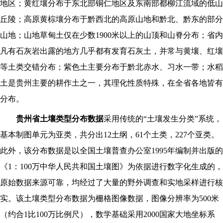
地区；黄红壤分布于东北部铜仁地区及东南部都柳江流域的低山
丘陵；高原黄棕壤分布于黔西北的高原山地和黔北、黔东的部分
山地；山地草甸土仅在少数1900米以上的山顶和山脊分布；省内
凡有石灰岩出露的地方几乎都有发育石灰土，并常与黄壤、红壤
等土类交错分布；紫色土主要分布于黔北赤水、习水一带；水稻
土是贵州主要的耕作土之一，其理化性质特殊，在全省各地皆有
分布。
贵州省土壤类型分布数据
采用传统的“土壤发生分类”系统，
基本制图单元为亚类，共分出12土纲，61个土类，227个亚类。
此外，该分布数据是以全国土壤普查办公室1995年编制并出版的
《1：100万中华人民共和国土壤图》为依据进行数字化生成的，
原始数据来源可靠，均经过了大量的野外调查和实地采样进行核
实。该土壤类型分布数据为栅格图像数据，图像分辨率为500米
（约合1比100万比例尺），数学基础采用2000国家大地坐标系