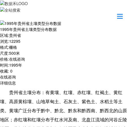
首页
数据产品
1995年贵州省土壤类型分布数据
1995年贵州省土壤类型分布数据
区域
:
贵州省
浏览
:
12295
格式
:
栅格
尺度
:
500米
价格
:
在线咨询
时间
:
1995年
收藏
:
0
在线咨询
详细信息
贵州省土壤分布：有黄壤、红壤、赤红壤、红褐土、黄红
壤、高原黄棕壤、山地草甸土、石灰土、紫色土、水稻土等土
类。黄壤广泛分布于黔中、黔北、黔东和黔西南、黔西北的山原
地区；赤红壤和红壤分布于红水河及南、北盘江流域的河谷丘陵