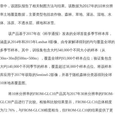
章中，该团队报告了相关制图方法与结果。该数据为2017年的10米分辨
率土地覆盖数据，主要类型包括农作物、森林、草地、灌丛、湿地、水
体、冻原、不透水层、裸地和冰雪。
该产品基于2017年在《科学通报》发表的全球首套多季节样本库，
涵盖从2014年和2015年Landsat 8影像、由专家解译得到的均匀覆盖全球的
多季节样本。其中，训练集包含大约340,000个不同大小的样本（从
30m×30m到500m×500m），覆盖全球约93,000个样本点位；验证集包含
大约140,000个不同季节的样本，覆盖超过38,000个样本点位。将该样本
库应用于2017年获取的Sentinel-2影像，并基于随机森林分类器得到全球
10米地表覆盖图。
将10米分辨率的FROM-GLC10产品其与2017年30米分辨率的FROM-
GLC30产品进行了比较。检验和比较结果显示，FROM-GLC10总体精度
为72.76%，与FROM-GLC30精度相当，但FROM-GLC10的结果提供了更