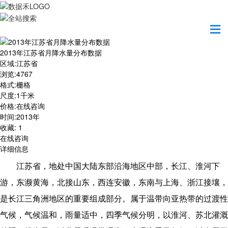
首页
数据产品
2013年江苏省月降水量分布数据
2013年江苏省月降水量分布数据
区域
:
江苏省
浏览
:
4767
格式
:
栅格
尺度
:
1千米
价格
:
在线咨询
时间
:
2013年
收藏
:
1
在线咨询
详细信息
江苏省，地处中国大陆东部沿海地区中部，长江、淮河下
游，东濒
黄海
，北接山东，西连安徽，东南与上海、浙江接壤，
是
长江三角洲地区
的重要组成部分。属于温带向亚热带的过渡性
气候，气候温和，雨量适中，四季气候分明，以淮河、
苏北灌溉