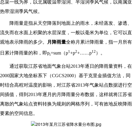
总渠
一线为界，以北属暖温带湿润、半湿润季风气候，以南属亚
热带湿润季风气候。
降雨量是指从天空降落到地面上的雨水，未经蒸发、渗透、
流失而在水面上积聚的水层深度，一般以毫米为单位，它可以直
观地表示降雨的多少。
月降雨量
全称月累计降雨量，指一月所有
1
2
12
日累计降雨量的和，即
p
=sum
（p
+p
+……p
）。
i
通过获取江苏省地面气象台站
2013
年逐日的降雨量资料，在
2000
国家大地坐标系下（
CGCS2000
）基于克里金插值方法，同
时结合高程对温度的影响，对江苏省
2013
年气象站点数据进行空
间插值，得到
2013
年逐月的月降雨量分布数据，这样就将江苏省
离散的气象站点资料转换为规则的网格序列，可有效地反映降雨
要素的空间信息。