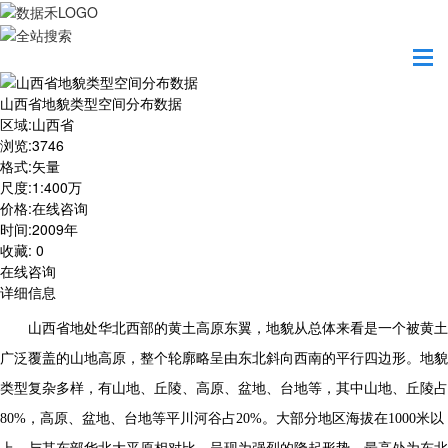
首页
数据产品
山西省地貌类型空间分布数据
山西省地貌类型空间分布数据
区域
:
山西省
浏览
:
3746
格式
:
矢量
尺度
:
1:400万
价格
:
在线咨询
时间
:
2009年
收藏
:
0
在线咨询
详细信息
山
西省地处华北西部的黄土高原东翼，地貌从总体来看是一个被黄土
广泛覆盖的山地高原，整个轮廓略呈由东北斜向西南的平行四边形。地貌
类型复杂多样，有山地、丘陵、高原、盆地、台地等，其中山地、丘陵占
80%
，高原、盆地、台地等平川河谷占
20%
。大部分地区海拔在
1000
米以