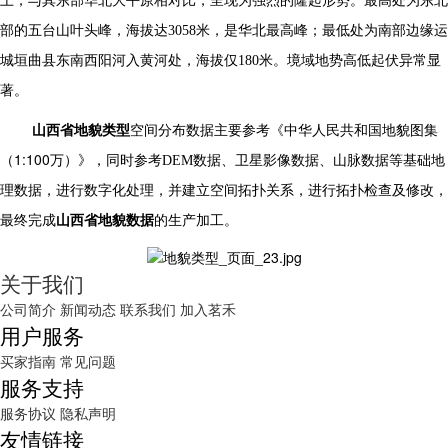
上，与其东部华北大平原相对比，呈现为强烈的隆起形势。最高处为东北
部的五台山叶头峰，海拔达
3058
米，是华北最高峰；最低处为南部边缘运
城垣曲县东南西阳河入黄河处，海拔仅
180
米。境域地势高低起伏异常显
著。
山西
省
地貌类型
空间分布数据
主要参考
《中华人民共和国地貌图集
1:100
（
万）》，
同时参考
DEM
数据、卫星影像数据、山脉数据等基础地
理数据，进行数字化处理，并建立空间拓扑关系，进行拓扑检查及修改，
最终完成
山西
省地貌数据
的生产加工。
关于我们
公司简介
新闻动态
联系我们
加入茗禾
用户服务
买家指南
常见问题
服务支持
服务协议
隐私声明
友情链接