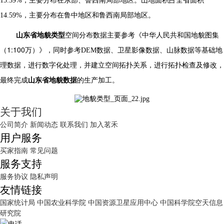
15.39%
，主要分布在东部、鲁西南局部地区。山地面积占全省面积
14.59%
，主要分布在鲁中地区和鲁西南局部地区。
山东
省
地貌类型
空间分布数据
主要参考
《中华人民共和国地貌图集
1:100
（
万）》，
同时参考
DEM
数据、卫星影像数据、山脉数据等基础地
理数据，进行数字化处理，并建立空间拓扑关系，进行拓扑检查及修改，
最终完成
山东
省地貌数据
的生产加工。
关于我们
公司简介
新闻动态
联系我们
加入茗禾
用户服务
买家指南
常见问题
服务支持
服务协议
隐私声明
友情链接
国家统计局
中国农业科学院
中国资源卫星应用中心
中国科学院空天信息
研究院