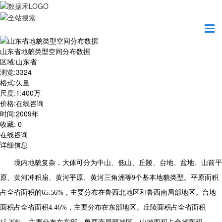
首页
数据产品
山东省地貌类型空间分布数据
山东省地貌类型空间分布数据
区域
:
山东省
浏览
:
3324
格式
:
矢量
尺度
:
1:400万
价格
:
在线咨询
时间
:
2009年
收藏
:
0
在线咨询
详细信息
境内地貌复杂，大体可分为中山、低山、丘陵、台地、盆地、山前平
原、黄河冲积扇、黄河平原、黄河三角洲等
9
个基本地貌类型。平原面积
占全省面积的
65.56%
，主要分布在鲁西北地区和鲁西南局部地区。台地
面积占全省面积
4.46%
，主要分布在东部地区。丘陵面积占全省面积