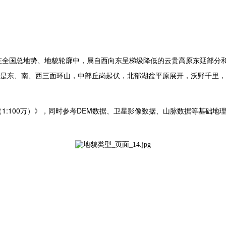
在全国总地势、地貌轮廓中，属自西向东呈梯级降低的云贵高原东延部分
是东、南、西三面环山，中部丘岗起伏，北部湖盆平原展开，沃野千里，
1:100
DEM
（
万）》，
同时参考
数据、卫星影像数据、山脉数据等基础地