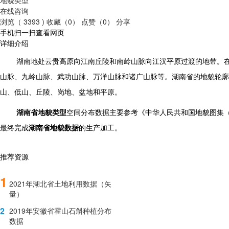
在线咨询
浏览（ 3393 )
收藏（0）
点赞（0）
分享
手机扫一扫查看网页
详细介绍
湖南地处云贵高原向江南丘陵和南岭山脉向江汉平原过渡的地带。
山脉、九岭山脉、武功山脉、万洋山脉和诸广山脉等。湖南省的地貌轮廓
山、低山、丘陵、岗地、盆地和平原。
地貌类型
湖南省
空间分布数据
主要参考
《中华人民共和国地貌图集
最终完成
湖南
省地貌数据
的生产加工。
推荐资源
1
2021年湖北省土地利用数据（矢
量）
2
2019年安徽省霍山石斛种植分布
数据