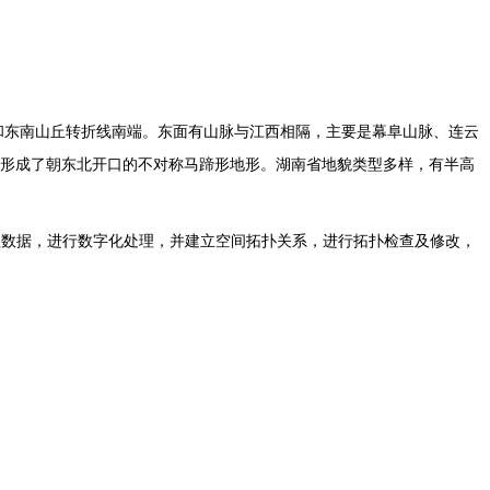
和东南山丘转折线南端。东面有山脉与江西相隔，主要是幕阜山脉、连云
形成了朝东北开口的不对称马蹄形地形。湖南省地貌类型多样，有半高
理数据，进行数字化处理，并建立空间拓扑关系，进行拓扑检查及修改，