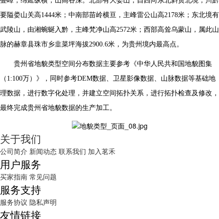
叠嶂，绵延纵横，山高谷深。北部有大娄山，自西向东北斜贯北境，川黔
要隘娄山关高
1444
米；中南部苗岭横亘，主峰雷公山高
2178
米；东北境有
武陵山，由湘蜿蜒入黔，主峰梵净山高
2572
米；西部高耸乌蒙山，属此山
脉的赫章县珠市乡韭菜坪海拔
2900.6
米，为贵州境内最高点。
贵州省地貌类型空间分布数据主要参考《中华人民共和国地貌图集
（
1:100
万）》，同时参考
DEM
数据、卫星影像数据、山脉数据等基础地
理数据，进行数字化处理，并建立空间拓扑关系，进行拓扑检查及修改，
最终完成贵州省地貌数据的生产加工。
关于我们
公司简介
新闻动态
联系我们
加入茗禾
用户服务
买家指南
常见问题
服务支持
服务协议
隐私声明
友情链接