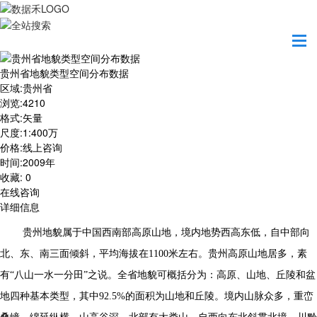
首页
数据产品
贵州省地貌类型空间分布数据
贵州省地貌类型空间分布数据
区域
:
贵州省
浏览
:
4210
格式
:
矢量
尺度
:
1:400万
价格
:
线上咨询
时间
:
2009年
收藏
:
0
在线咨询
详细信息
贵州地貌属于中国西南部高原山地，境内地势西高东低，自中部向
北、东、南三面倾斜，平均海拔在
1100
米左右。贵州高原山地居多，素
有“八山一水一分田”之说。全省地貌可概括分为：高原、山地、丘陵和盆
地四种基本类型，其中
92.5%
的面积为山地和丘陵。境内山脉众多，重峦