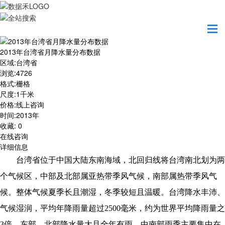
首页
数据产品
2013年台湾省月降水量分布数据
2013年台湾省月降水量分布数据
区域
:
台湾省
浏览
:
4726
格式
:
栅格
尺度
:
1千米
价格
:
线上咨询
时间
:
2013年
收藏
:
0
在线咨询
详细信息
台湾省位于中国大陆东南海域，北回归线将台湾南北划为两
个气候区，中部及北部属亚热带季风气候，南部属热带季风气
候。整体气候夏季长且潮湿，冬季较短且温暖。台湾降水丰沛、
气候湿润，平均年降雨量超过
2500毫米，约为世界平均降雨量之
3倍。东部、北部降水量大且全年有雨，中南部雨季主要集中在