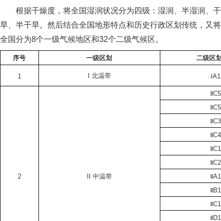
根据干燥度，将全国湿润状况分为四
级：湿润、半湿润、干
旱、半干旱。然后结合全国地形特点和历史行政区划传统，又将
全国分为8个一级气候地区和32个二级气候区。
序号
一级区划
二级区
I
北温带
1
ⅠA1
ⅡC
ⅡC
ⅡC
ⅡC
ⅡC
ⅡC
2
II
中温带
ⅡA
ⅡB
ⅡC
ⅡD