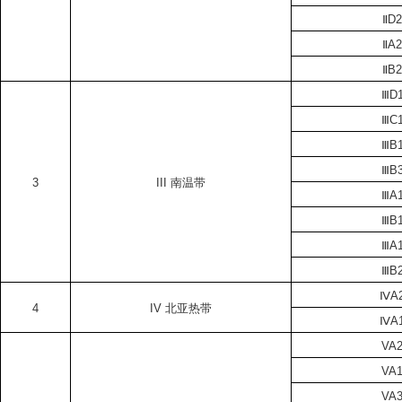
ⅡD
ⅡA
ⅡB
ⅢD
ⅢC
ⅢB
ⅢB
3
III
南温带
ⅢA
ⅢB
ⅢA
ⅢB
ⅣA
4
IV
北亚热带
ⅣA
VA
VA
VA