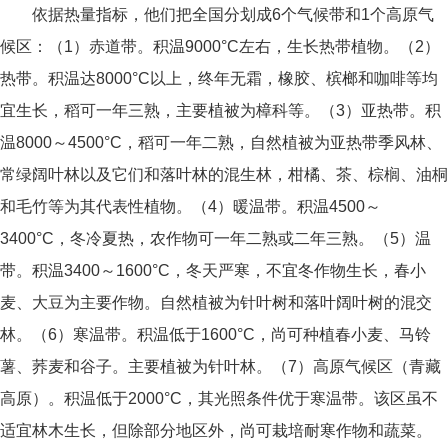
依据热量指标，他们把全国分划成6个气候带和1个高原气
候区：（1）赤道带。积温9000°C左右，生长热带植物。
（2）
热带。积温达8000°C以上，终年无霜，橡胶、槟榔和咖啡等均
宜生长，稻可一年三熟，主要植被为樟科等。
（3）
亚热带。积
温8000～4500°C，稻可一年二熟，自然植被为亚热带季风林、
常绿阔叶林以及它们和落叶林的混生林，柑橘、茶、棕榈、油桐
和毛竹等为其代表性植物。
（4）
暖温带。积温4500～
3400°C，冬冷夏热，农作物可一年二熟或二年三熟。
（5）
温
带。积温3400～1600°C，冬天严寒，不宜冬作物生长，春小
麦、大豆为主要作物。自然植被为针叶树和落叶阔叶树的混交
林。
（6）
寒温带。积温低于1600°C，尚可种植春小麦、马铃
薯、荞麦和谷子。主要植被为针叶林。
（7）
高原气候区（青藏
高原）。积温低于2000°C，其光照条件优于寒温带。该区虽不
适宜林木生长，但除部分地区外，尚可栽培耐寒作物和蔬菜。