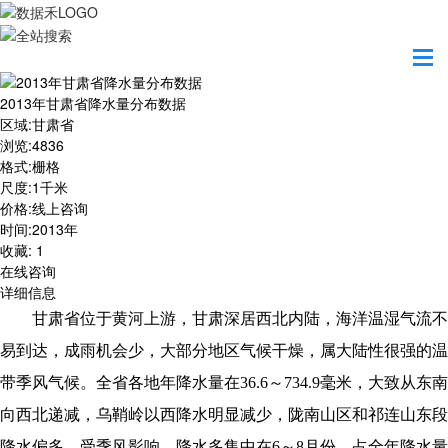
首页
数据产品
2013年甘肃省降水量分布数据
2013年甘肃省降水量分布数据
区域
:
甘肃省
浏览
:
4836
格式
:
栅格
尺度
:
1千米
价格
:
线上咨询
时间
:
2013年
收藏
:
1
在线咨询
详细信息
甘肃省位于黄河上游，甘肃深居西北内陆，海洋温湿气流不
易到达，成雨机会少，大部分地区气候干燥，属大陆性很强的温
带季风气候。全省各地年降水量在
36.6～734.9毫米，大致从东南
向西北递减，乌鞘岭以西降水明显减少，陇南山区和祁连山东段
降水偏多。受季风影响，降水多集中在6～8月份，占全年降水量