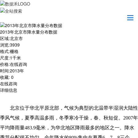
首页
数据产品
2013年北京市降水量分布数据
2013年北京市降水量分布数据
区域
:
北京市
浏览
:
3939
格式
:
栅格
尺度
:
1千米
价格
:
在线咨询
时间
:
2013年
收藏
:
0
在线咨询
详细信息
北京位于华北平原北部，气候为典型的北温带半湿润大陆性
季风气候，夏季高温多雨，冬季寒冷干燥，春、秋短促。
2007年
平均降雨量483.9毫米，为华北地区降雨最多的地区之一。降水
季节分配很不均匀，全年降水的80%集中在夏季6、7、8三个