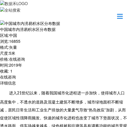
首页
数据产品
中国城市内涝易积水区分布数据
中国城市内涝易积水区分布数据
区域
:
中国
浏览
:
16855
格式
:
矢量
尺度
:
5米
价格
:
在线咨询
时间
:
2019年
收藏
:
1
在线咨询
详细信息
进入
世纪以来，随着我国城市化进程进一步加快，使得城市人口
21
高度集中，不透水的道路及混凝土建筑不断增多，城市绿地面积不断缩
减，居民日常生活和工业生产排放的大量废气导致“热岛效应”加剧，从而
促使区域性强降雨频发。快速的城市化进程也改变了城市下垫面状况，不
透水路面、停车场越来越多，绿色植被和坑塘等具有调蓄功能的城市景观