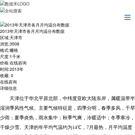
首页
数据产品
2013年天津市各月月均温分布数据
2013年天津市各月月均温分布数据
区域
:
天津市
浏览
:
3508
格式
:
栅格
尺度
:
1千米
价格
:
在线咨询
时间
:
2013年
收藏
:
0
在线咨询
详细信息
天津位于华北平原北部，中纬度亚欧大陆东岸，属暖温带半
湿润季风性气候。主要气候特征是，四季分明，春季多风，干旱
少雨；夏季炎热，雨水集中；秋季气爽，冷暖适中；冬季寒冷，
干燥少雪。天津的年平均气温约为14℃，7月最热，月平均温度