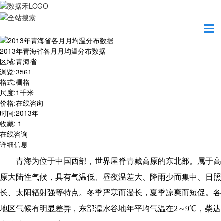
首页
数据产品
2013年青海省各月月均温分布数据
2013年青海省各月月均温分布数据
区域
:
青海省
浏览
:
3561
格式
:
栅格
尺度
:
1千米
价格
:
在线咨询
时间
:
2013年
收藏
:
1
在线咨询
详细信息
青海为位于中国西部，世界屋脊青藏高原的东北部。属于高
原大陆性气候，具有气温低、昼夜温差大、降雨少而集中、日照
长、太阳辐射强等特点。冬季严寒而漫长，夏季凉爽而短促。各
地区气候有明显差异，东部湟水谷地年平均气温在2～9℃，柴达