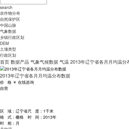
search
农作物分布
自然保护区
中国山脉
气象数据
乡镇行政区划
DEM
土壤类型
行政区划
首页
数据产品
气象气候数据
气温
2013年辽宁省各月月均温分
2013年辽宁省各月月均温分布数据
价 格
￥
在线咨询
自营
区 域：
辽宁省
尺 度：
1千米
格 式：
栅格
时 间：
2013年
时 相：
月
月均温